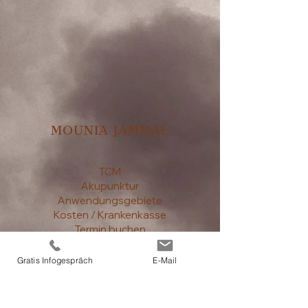
MOUNIA JAMMAL
TCM
Akupunktur
Anwendungsgebiete
Kosten / Krankenkasse
Termin buchen
Kontakt
Gratis Infogespräch
E-Mail
Impressum / Datenschutz