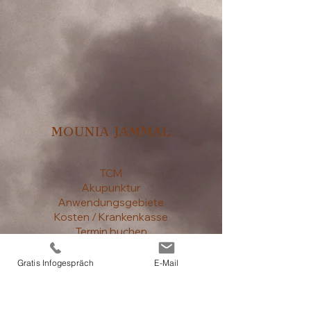
MOUNIA JAMMAL
TCM
Akupunktur
Anwendungsgebiete
Kosten / Krankenkasse
Termin buchen
Kontakt
Gratis Infogespräch
E-Mail
Impressum / Datenschutz