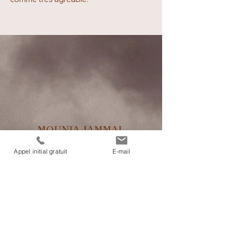
MOUNIA JAMMAL
Appel initial gratuit
E-mail
MTC
Acupuncture
Domaines d’application
Coûts / Assurance maladie
Prendre rendez-vous
Contact