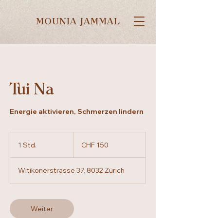
MOUNIA JAMMAL
Tui Na
Energie aktivieren, Schmerzen lindern
150
Schweizer
1 Std.
1
CHF 150
Franken
S
t
Witikonerstrasse 37, 8032 Zürich
d
Weiter