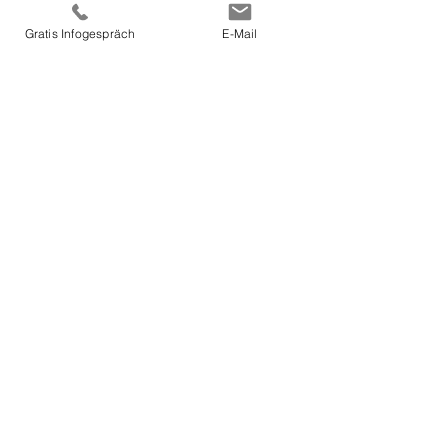
Gratis Infogespräch
E-Mail
MOUNIA JAMMAL
TCM
Akupunktur
Anwendungsgebiete
Kosten / Krankenkasse
Termin buchen
Kontakt
Impressum / Datenschutz
c/o Praxisgemeinschaft am Höhensteig
Witikonerstrasse 37
8032 Zürich
info@tcm-jammal.ch
T +41 78 236 94 95